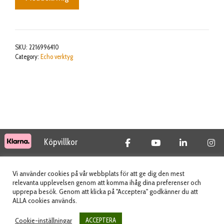
SKU:
2216996410
Category:
Echo verktyg
Köpvillkor
© 2026 Tidab AB - All Rights Reserved
Vi använder cookies på vår webbplats för att ge dig den mest
relevanta upplevelsen genom att komma ihåg dina preferenser och
upprepa besök. Genom att klicka på "Acceptera" godkänner du att
ALLA cookies används.
Webbplats skapad av
Cookie-inställningar
ACCEPTERA