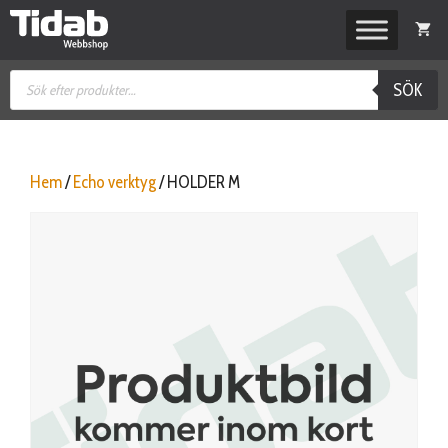
Hoppa
till
innehåll
Produktsökning
SÖK
Hem
/
Echo verktyg
/ HOLDER M