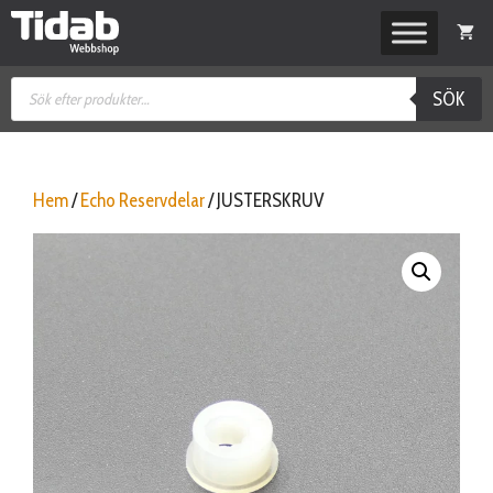
Hoppa
till
innehåll
Produktsökning
SÖK
Hem
/
Echo Reservdelar
/ JUSTERSKRUV