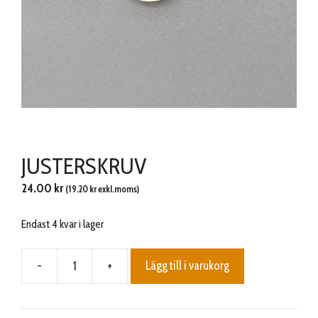
JUSTERSKRUV
24.00
kr
(
19.20
kr
exkl.moms)
Endast 4 kvar i lager
-
+
Lägg till i varukorg
JUSTERSKRUV
mängd