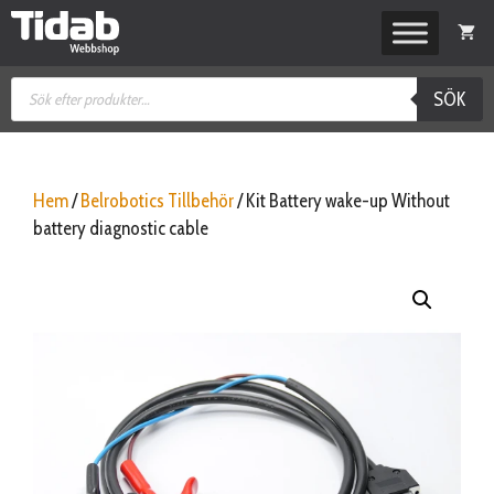
Hoppa
till
innehåll
Produktsökning
SÖK
Hem
/
Belrobotics Tillbehör
/ Kit Battery wake-up Without
battery diagnostic cable