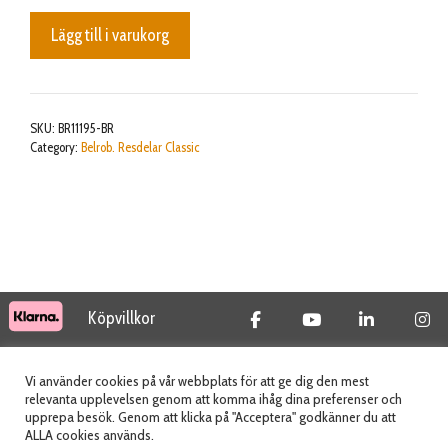
Kit
Lägg till i varukorg
Coil
BM
NEW
SIGNAL
SKU:
BR11195-BR
mängd
Category:
Belrob. Resdelar Classic
Köpvillkor
© 2026 Tidab AB - All Rights Reserved
Vi använder cookies på vår webbplats för att ge dig den mest
relevanta upplevelsen genom att komma ihåg dina preferenser och
upprepa besök. Genom att klicka på "Acceptera" godkänner du att
ALLA cookies används.
Webbplats skapad av