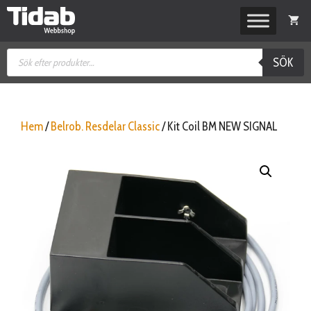
Hoppa
till
innehåll
Produktsökning
SÖK
Hem
/
Belrob. Resdelar Classic
/ Kit Coil BM NEW SIGNAL