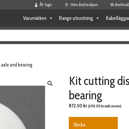
ÅF-login
Hitta återförsäljare
Bli återförsäl
Varumärken
Range utrustning
Kabellägga
th axle and bearing
Kit cutting di
bearing
872.50
kr
(
698.00
kr
exkl.moms)
Skicka