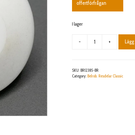
offertförfrågan
I lager
-
+
Lägg 
Kit
cutting
disk
plastic
SKU:
BR12385-BR
end
Category:
Belrob. Resdelar Classic
with
axle
and
bearing
mängd