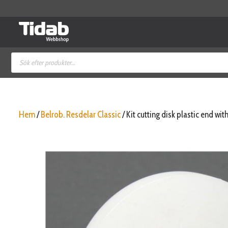
Hoppa
till
innehåll
Produktsökning
Hem
/
Belrob. Resdelar Classic
/ Kit cutting disk plastic end wi