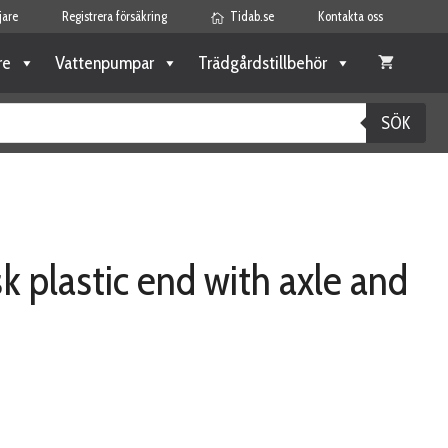
jare
Registrera försäkring
Tidab.se
Kontakta oss
re
Vattenpumpar
Trädgårdstillbehör
SÖK
sk plastic end with axle and