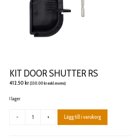
KIT DOOR SHUTTER RS
412.50
kr
(
330.00
kr
exkl.moms)
I lager
-
+
Lägg till i varukorg
KIT
DOOR
SHUTTER