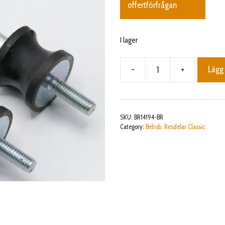
offertförfrågan
I lager
-
+
Lägg 
Kit
front
silent
BM
SKU:
BR14194-BR
from
Category:
Belrob. Resdelar Classic
BM08-
306
without
lift
(2p)
mängd