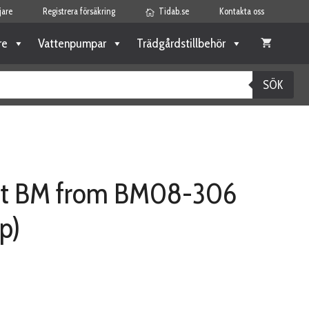
jare
Registrera försäkring
Tidab.se
Kontakta oss
re
Vattenpumpar
Trädgårdstillbehör
SÖK
lent BM from BM08-306
2p)