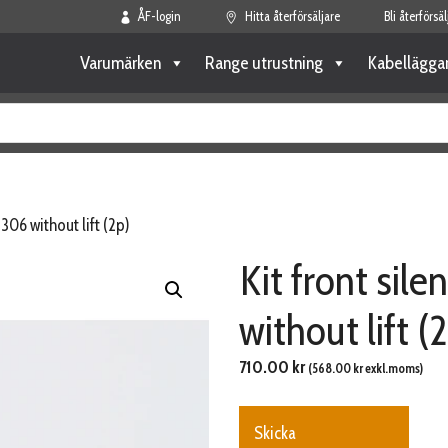
ÅF-login
Hitta återförsäljare
Bli återförsäl
Varumärken
Range utrustning
Kabellägga
306 without lift (2p)
Kit front si
without lift (
710.00
kr
(
568.00
kr
exkl.moms)
Skicka