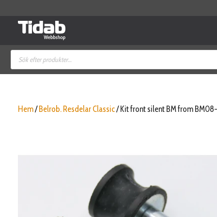
Hoppa
till
innehåll
Produktsökning
Hem
/
Belrob. Resdelar Classic
/ Kit front silent BM from BM08-