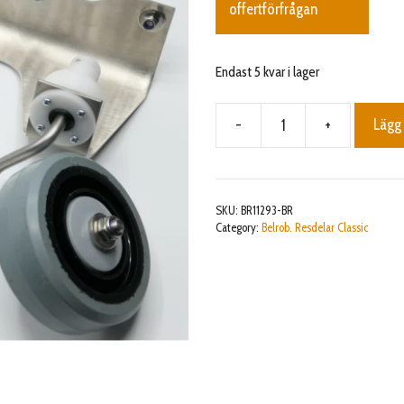
offertförfrågan
Endast 5 kvar i lager
-
+
Lägg 
Kit
Front
wheels
suspension
SKU:
BR11293-BR
2
Category:
Belrob. Resdelar Classic
mm
with
2
wheels
mängd