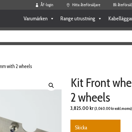
ÅF-login
Hitta återförsäljare
Bli återförsäl
Varumärken
Range utrustning
Kabellägga
 mm with 2 wheels
Kit Front wh
2 wheels
3,825.00
kr
(
3,060.00
kr
exkl.moms)
Skicka