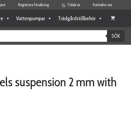
jare
Registrera försäkring
Tidab.se
Kontakta oss
re
Vattenpumpar
Trädgårdstillbehör
SÖK
eels suspension 2 mm with