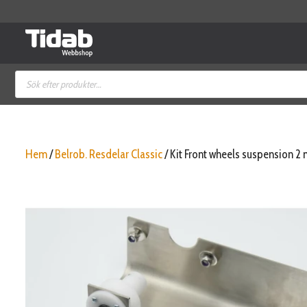
Hoppa
till
innehåll
Produktsökning
Hem
/
Belrob. Resdelar Classic
/ Kit Front wheels suspension 2