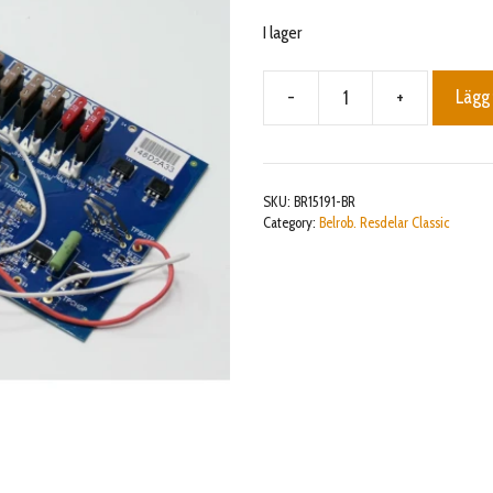
I lager
-
+
Lägg 
Kit
Mainboard
complete
New
SKU:
BR15191-BR
Signal
Category:
Belrob. Resdelar Classic
mängd