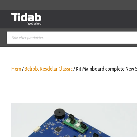
Hoppa
till
innehåll
Produktsökning
Hem
/
Belrob. Resdelar Classic
/ Kit Mainboard complete New S