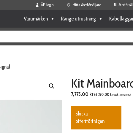
ÅF-login
Hitta återförsäljare
Bli återförsäl
Varumärken
Range utrustning
Kabellägga
ignal
Kit Mainboar
7,775.00
kr
(
6,220.00
kr
exkl.moms)
Skicka
offertförfrågan