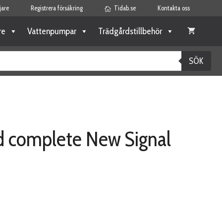
jare
Registrera försäkring
Tidab.se
Kontakta oss
re
Vattenpumpar
Trädgårdstillbehör
SÖK
d complete New Signal