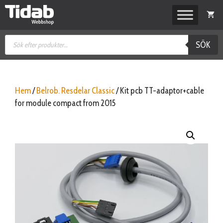
Hoppa
till
innehåll
Produktsökning
SÖK
Hem
/
Belrob. Resdelar Classic
/ Kit pcb TT-adaptor+cable
for module compact from 2015