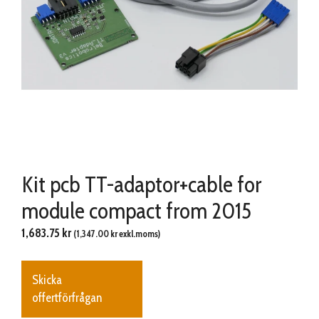
Kit pcb TT-adaptor+cable for
module compact from 2015
1,683.75
kr
(
1,347.00
kr
exkl.moms)
Skicka
offertförfrågan