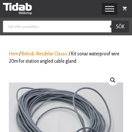
Hoppa
till
innehåll
Produktsökning
SÖK
Hem
/
Belrob. Resdelar Classic
/ Kit sonar waterproof wire
20m for station angled cable gland