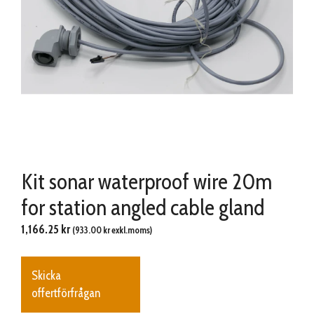
Kit sonar waterproof wire 20m
for station angled cable gland
1,166.25
kr
(
933.00
kr
exkl.moms)
Skicka
offertförfrågan