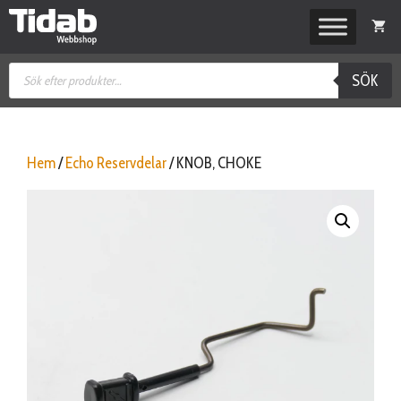
Hoppa
till
innehåll
Produktsökning
SÖK
Hem
/
Echo Reservdelar
/ KNOB, CHOKE