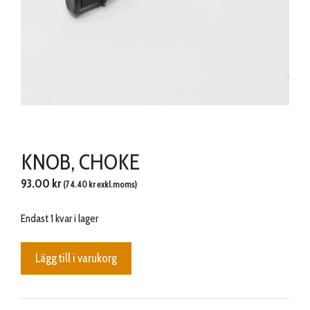
KNOB, CHOKE
93.00
kr
(
74.40
kr
exkl.moms)
Endast 1 kvar i lager
KNOB,
Lägg till i varukorg
CHOKE
mängd