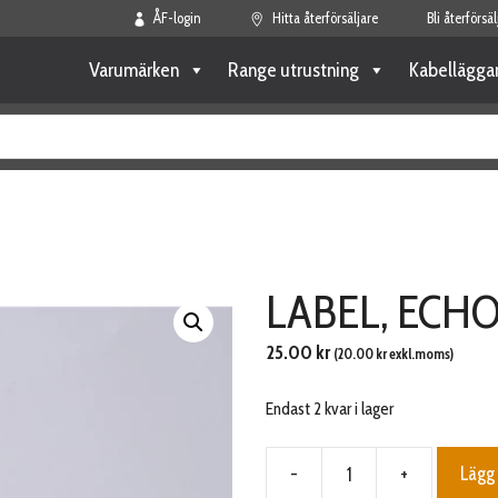
ÅF-login
Hitta återförsäljare
Bli återförsäl
Varumärken
Range utrustning
Kabellägga
LABEL, ECH
25.00
kr
(
20.00
kr
exkl.moms)
Endast 2 kvar i lager
-
+
Lägg 
LABEL,