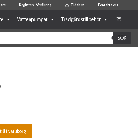
jare
Registrera försäkring
Tidab.se
Kontakta oss
re
Vattenpumpar
Trädgårdstillbehör
SÖK
O
till i varukorg