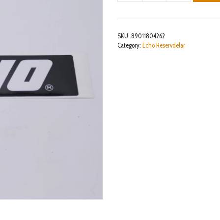
ECHO
mängd
SKU:
89011804262
Category:
Echo Reservdelar