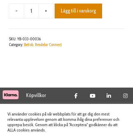
-
+
Lägg till i varukorg
Left
backward
cable
mängd
SKU:
YB-033-00036
Category:
Belrob. Resdelar Connect
Köpvillkor
© 2026 Tidab AB - All Rights Reserved
Vi använder cookies på vår webbplats för att ge dig den mest
relevanta upplevelsen genom att komma ihåg dina preferenser och
upprepa besök. Genom att klicka på "Acceptera" godkänner du att
ALLA cookies används.
Webbplats skapad av