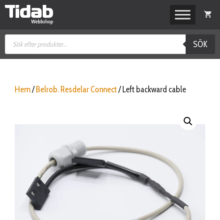
Hoppa
till
innehåll
Produktsökning
SÖK
Hem
/
Belrob. Resdelar Connect
/ Left backward cable