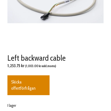
Left backward cable
1,253.75
kr
(
1,003.00
kr
exkl.moms)
Skicka
offertförfrågan
I lager