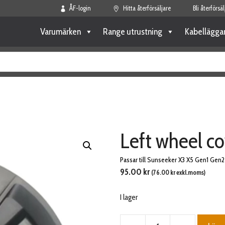
ÅF-login
Hitta återförsäljare
Bli återförsäl
Varumärken
Range utrustning
Kabellägga
Left wheel co
Passar till Sunseeker X3 X5 Gen1 Gen2
95.00
kr
(
76.00
kr
exkl.moms)
I lager