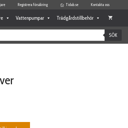
jare
Registrera försäkring
Tidab.se
Kontakta oss
re
Vattenpumpar
Trädgårdstillbehör
SÖK
ver