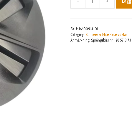
-
+
Lägg 
Left
wheel
cover
mängd
SKU:
16600914-01
Category:
Sunseeker Elite Reservdelar
Anmärkning: Sprängskiss nr : 28 57 9 73