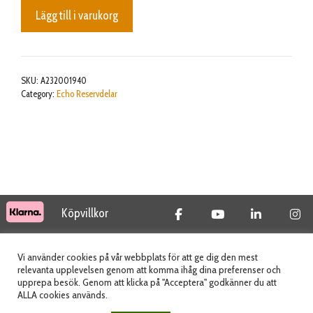
LID,CLEANER
Lägg till i varukorg
mängd
SKU:
A232001940
Category:
Echo Reservdelar
Köpvillkor
© 2026 Tidab AB - All Rights Reserved
Vi använder cookies på vår webbplats för att ge dig den mest
relevanta upplevelsen genom att komma ihåg dina preferenser och
upprepa besök. Genom att klicka på "Acceptera" godkänner du att
ALLA cookies används.
Webbplats skapad av