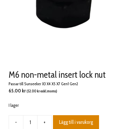
M6 non-metal insert lock nut
Passar till Sunseeker X3 X4 X5 X7 Gen1 Gen2
65.00
kr
(
52.00
kr
exkl.moms)
I lager
-
+
Lägg till i varukorg
M6