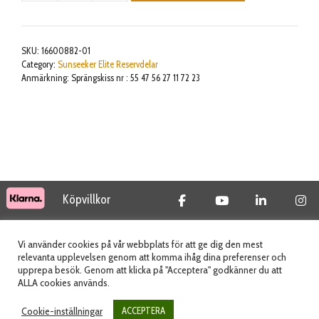
non-
metal
insert
SKU:
16600882-01
lock
Category:
Sunseeker Elite Reservdelar
Anmärkning: Sprängskiss nr : 55 47 56 27 11 72 23
nut
mängd
Köpvillkor
© 2026 Tidab AB - All Rights Reserved
Vi använder cookies på vår webbplats för att ge dig den mest
relevanta upplevelsen genom att komma ihåg dina preferenser och
upprepa besök. Genom att klicka på "Acceptera" godkänner du att
ALLA cookies används.
Webbplats skapad av
Cookie-inställningar
ACCEPTERA