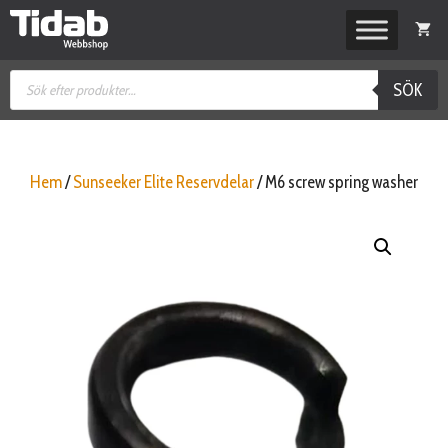
Hoppa
till
innehåll
Produktsökning
SÖK
Hem
/
Sunseeker Elite Reservdelar
/ M6 screw spring washer