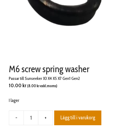
M6 screw spring washer
Passar till Sunseeker X3 X4 X5 X7 Gen1 Gen2
10.00
kr
(
8.00
kr
exkl.moms)
I lager
-
+
Lägg till i varukorg
M6
screw