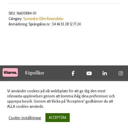
spring
washer
SKU:
16600884-01
mängd
Category:
Sunseeker Elite Reservdelar
Anmärkning: Sprängskiss nr : 54 46 55 28 12 71 24
Köpvillkor
© 2026 Tidab AB - All Rights Reserved
Vi använder cookies på vår webbplats för att ge dig den mest
relevanta upplevelsen genom att komma ihåg dina preferenser och
upprepa besök. Genom att klicka på "Acceptera" godkänner du att
ALLA cookies används.
Webbplats skapad av
Cookie-inställningar
ACCEPTERA