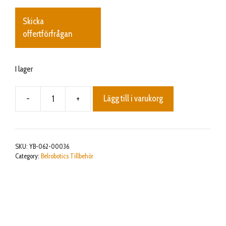
Skicka
offertförfrågan
I lager
-
+
Lägg till i varukorg
Magnet
kit
-
Metal
SKU:
YB-062-00036
debris
Category:
Belrobotics Tillbehör
recovery,
PM
2.0
mängd