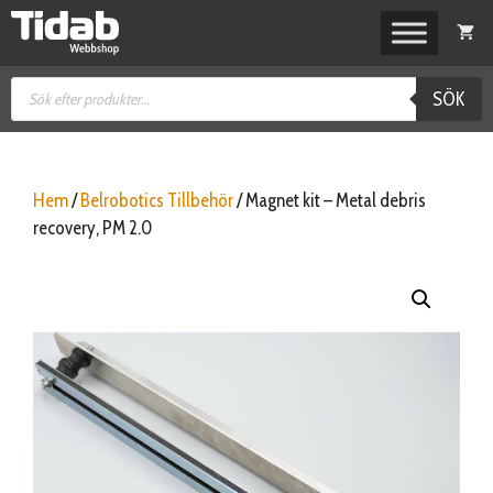
Hoppa
till
innehåll
Produktsökning
SÖK
Hem
/
Belrobotics Tillbehör
/ Magnet kit – Metal debris
recovery, PM 2.0