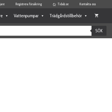
jare
Registrera försäkring
Tidab.se
Kontakta oss
re
Vattenpumpar
Trädgårdstillbehör
SÖK