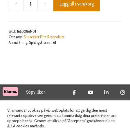
-
+
Lägg till i varukorg
Mainboard
connects
to
the
SKU:
16600861-01
battery
Category:
Sunseeker Elite Reservdelar
Anmärkning: Sprängskiss nr : 61
pack
harness
mängd
Köpvillkor
© 2026 Tidab AB - All Rights Reserved
Vi använder cookies på vår webbplats för att ge dig den mest
relevanta upplevelsen genom att komma ihåg dina preferenser och
upprepa besök. Genom att klicka på "Acceptera" godkänner du att
ALLA cookies används.
Webbplats skapad av