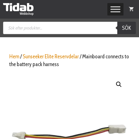
Hoppa
till
innehåll
Produktsökning
SÖK
Hem
/
Sunseeker Elite Reservdelar
/ Mainboard connects to
the battery pack harness