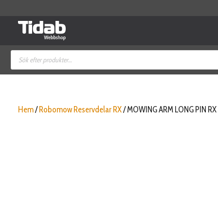
Hoppa
till
innehåll
Produktsökning
Hem
/
Robomow Reservdelar RX
/ MOWING ARM LONG PIN RX