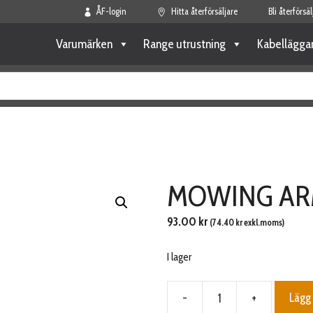
ÅF-login
Hitta återförsäljare
Bli återförsäl
Varumärken
Range utrustning
Kabellägga
MOWING ARM
93.00
kr
(
74.40
kr
exkl.moms)
I lager
-
+
Lägg 
MOWING