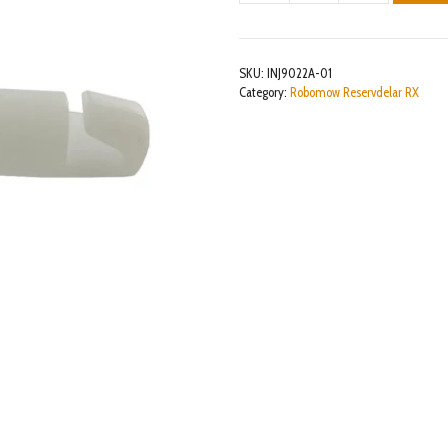
ARM
LONG
PIN
SKU:
INJ9022A-01
RX
Category:
Robomow Reservdelar RX
mängd