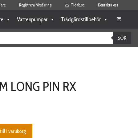
jare
Registrera försäkring
Tidab.se
Kontakta oss
re
Vattenpumpar
Trädgårdstillbehör
SÖK
 LONG PIN RX
till i varukorg