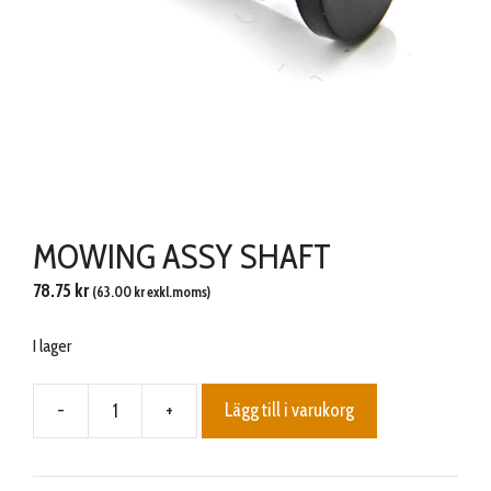
MOWING ASSY SHAFT
78.75
kr
(
63.00
kr
exkl.moms)
I lager
-
+
Lägg till i varukorg
MOWING
ASSY
SHAFT