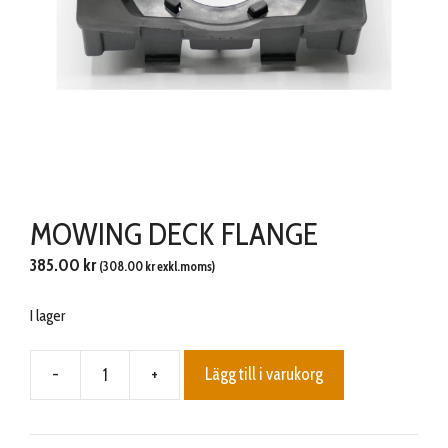
MOWING DECK FLANGE
385.00
kr
(
308.00
kr
exkl.moms)
I lager
-
+
Lägg till i varukorg
MOWING
DECK
FLANGE