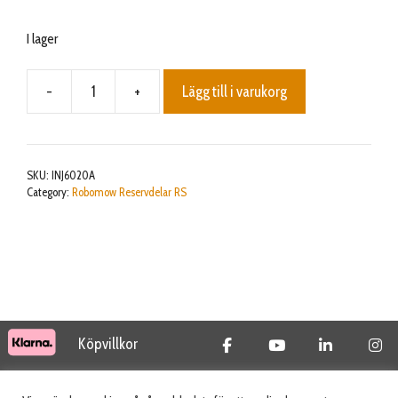
I lager
-
+
Lägg till i varukorg
MOWING
MOTOR
FLANGE
mängd
SKU:
INJ6020A
Category:
Robomow Reservdelar RS
Köpvillkor
© 2026 Tidab AB - All Rights Reserved