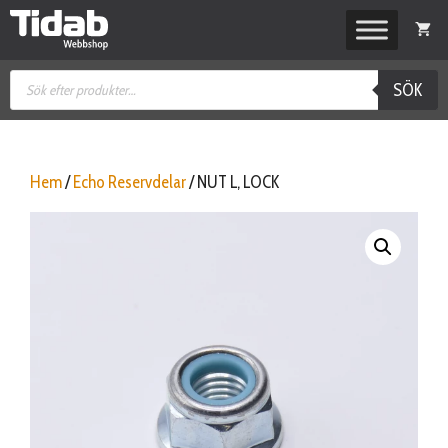
Hoppa
till
innehåll
Produktsökning
SÖK
Hem
/
Echo Reservdelar
/ NUT L, LOCK