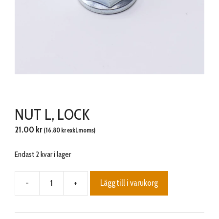
NUT L, LOCK
21.00
kr
(
16.80
kr
exkl.moms)
Endast 2 kvar i lager
-
+
Lägg till i varukorg
NUT
L,
LOCK