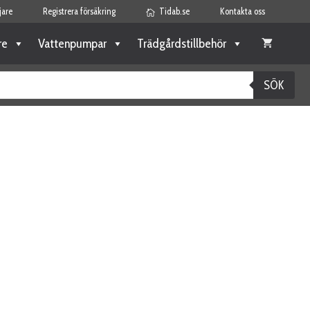
jare
Registrera försäkring
Tidab.se
Kontakta oss
re
Vattenpumpar
Trädgårdstillbehör
SÖK