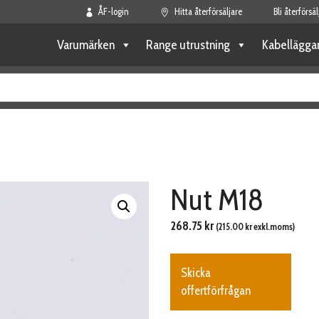
ÅF-login
Hitta återförsäljare
Bli återförsäl
Varumärken
Range utrustning
Kabellägga
Nut M18
268.75
kr
(
215.00
kr
exkl.moms)
Skicka
offertförfrågan