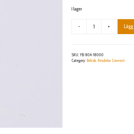
I lager
-
+
Lägg 
Nut
M18
mängd
SKU:
YB-804-18000
Category:
Belrob. Resdelar Connect