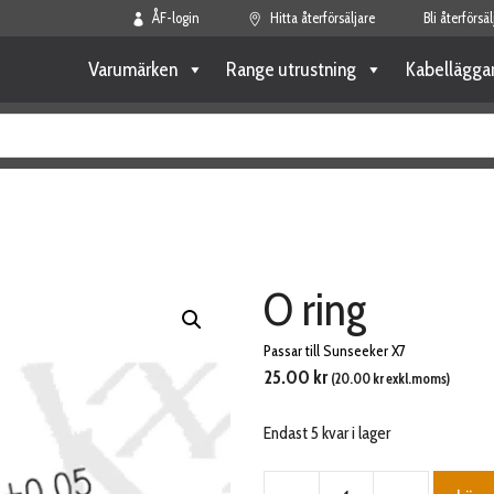
ÅF-login
Hitta återförsäljare
Bli återförsäl
Varumärken
Range utrustning
Kabellägga
O ring
Passar till Sunseeker X7
25.00
kr
(
20.00
kr
exkl.moms)
Endast 5 kvar i lager