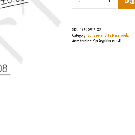
-
+
Lägg 
O
ring
mängd
SKU:
16600917-02
Category:
Sunseeker Elite Reservdelar
Anmärkning: Sprängskiss nr : 41