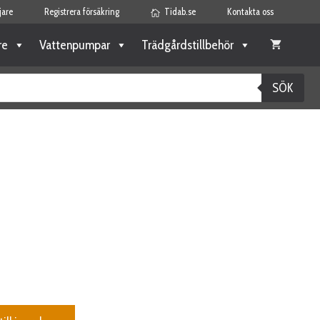
jare
Registrera försäkring
Tidab.se
Kontakta oss
re
Vattenpumpar
Trädgårdstillbehör
SÖK