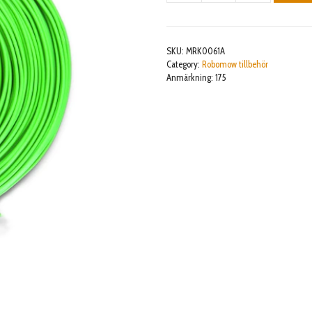
WIRE
175M
mängd
SKU:
MRK0061A
Category:
Robomow tillbehör
Anmärkning: 175