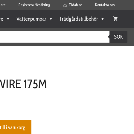
jare
Registrera försäkring
Tidab.se
Kontakta oss
re
Vattenpumpar
Trädgårdstillbehör
SÖK
WIRE 175M
till i varukorg