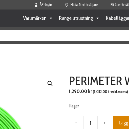
ÅF-login
Hitta återförsäljare
Bli återförsäl
Varumärken
Range utrustning
Kabellägga
PERIMETER 
1,290.00
kr
(
1,032.00
kr
exkl.moms)
I lager
-
+
Lägg 
PERIMETER