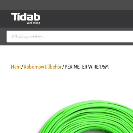
Hoppa
till
innehåll
Produktsökning
Hem
/
Robomow tillbehör
/ PERIMETER WIRE 175M