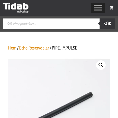
Hoppa
till
innehåll
Produktsökning
SÖK
Hem
/
Echo Reservdelar
/ PIPE, IMPULSE