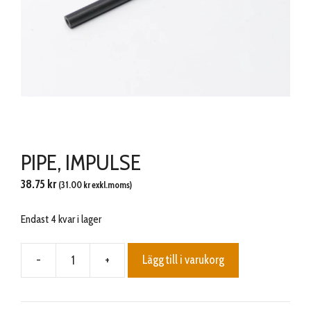
PIPE, IMPULSE
38.75
kr
(
31.00
kr
exkl.moms)
Endast 4 kvar i lager
-
+
Lägg till i varukorg
PIPE,
IMPULSE
mängd