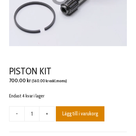
PISTON KIT
700.00
kr
(
560.00
kr
exkl.moms)
Endast 4 kvar i lager
-
+
Lägg till i varukorg
PISTON
KIT
mängd