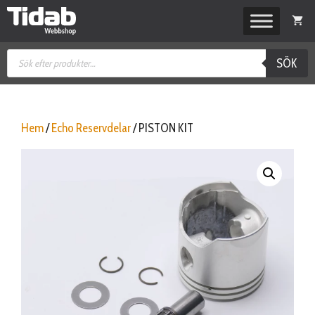
Hoppa
till
innehåll
Produktsökning
SÖK
Hem
/
Echo Reservdelar
/ PISTON KIT