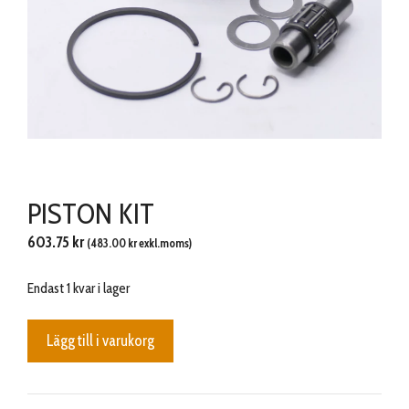
PISTON KIT
603.75
kr
(
483.00
kr
exkl.moms)
Endast 1 kvar i lager
PISTON
Lägg till i varukorg
KIT
mängd