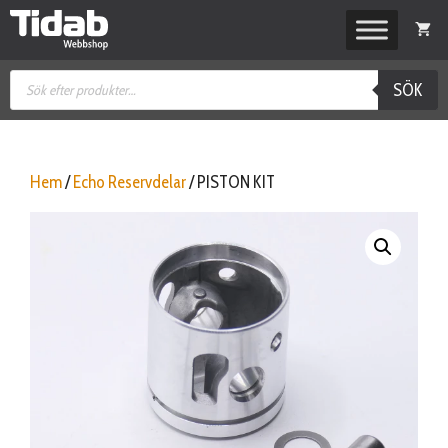
Hoppa
till
innehåll
Produktsökning
SÖK
Hem
/
Echo Reservdelar
/ PISTON KIT