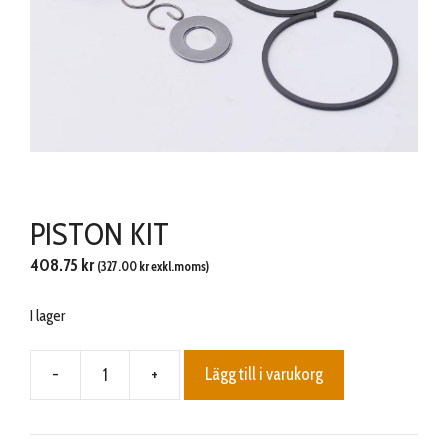
PISTON KIT
408.75
kr
(
327.00
kr
exkl.moms)
I lager
-
+
Lägg till i varukorg
PISTON
KIT
mängd