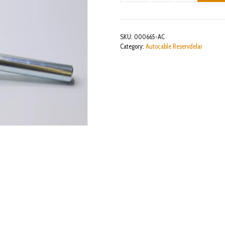
WHEEL
DI5
&
SKU:
000665-AC
DI6
Category:
Autocable Reservdelar
mängd