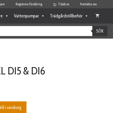
jare
Registrera försäkring
Tidab.se
Kontakta oss
re
Vattenpumpar
Trädgårdstillbehör
SÖK
 DI5 & DI6
till i varukorg