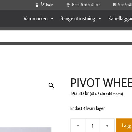
ÅF-login
Hitta återförsäljare
Bli återförsäl
Varumärken
Range utrustning
Kabellägga
PIVOT WHEEL
593.30
kr
(
474.64
kr
exkl.moms)
Endast 4 kvar i lager
-
+
Lägg 
PIVOT