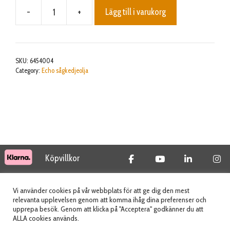
-
+
Lägg till i varukorg
POWER BLEND OIL (50:1) 100ML
mängd
SKU:
6454004
Category:
Echo sågkedjeolja
Köpvillkor
© 2026 Tidab AB - All Rights Reserved
Vi använder cookies på vår webbplats för att ge dig den mest
relevanta upplevelsen genom att komma ihåg dina preferenser och
upprepa besök. Genom att klicka på "Acceptera" godkänner du att
ALLA cookies används.
Webbplats skapad av