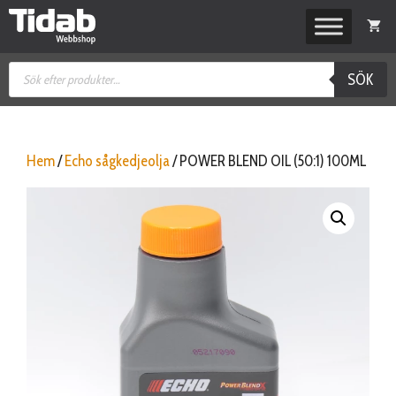
Hoppa
till
innehåll
Produktsökning
SÖK
Hem
/
Echo sågkedjeolja
/ POWER BLEND OIL (50:1) 100ML