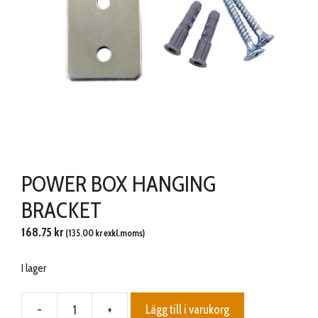
POWER BOX HANGING
BRACKET
168.75
kr
(
135.00
kr
exkl.moms)
I lager
-
+
Lägg till i varukorg
POWER