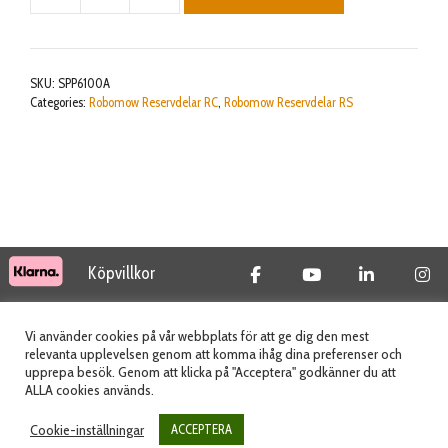
BOX
HANGING
BRACKET
SKU:
SPP6100A
mängd
Categories:
Robomow Reservdelar RC
,
Robomow Reservdelar RS
Köpvillkor
© 2026 Tidab AB - All Rights Reserved
Vi använder cookies på vår webbplats för att ge dig den mest
relevanta upplevelsen genom att komma ihåg dina preferenser och
upprepa besök. Genom att klicka på "Acceptera" godkänner du att
ALLA cookies används.
Webbplats skapad av
Cookie-inställningar
ACCEPTERA