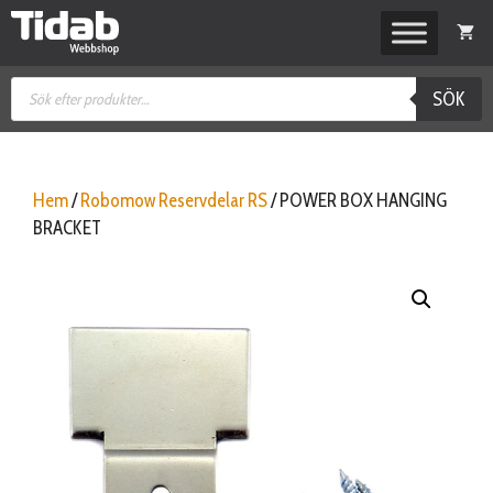
Hoppa
till
innehåll
Produktsökning
SÖK
Hem
/
Robomow Reservdelar RS
/ POWER BOX HANGING
BRACKET