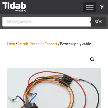
Hoppa
till
innehåll
Produktsökning
SÖK
Hem
/
Belrob. Resdelar Connect
/ Power supply cable