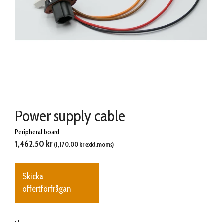
Power supply cable
Peripheral board
1,462.50
kr
(
1,170.00
kr
exkl.moms)
Skicka
offertförfrågan