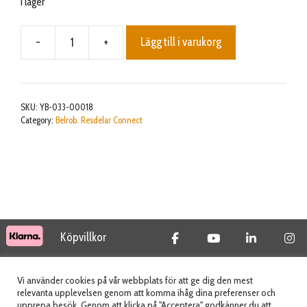
I lager
-
+
Lägg till i varukorg
Power
supply
cable
mängd
SKU:
YB-033-00018
Category:
Belrob. Resdelar Connect
Köpvillkor
© 2026 Tidab AB - All Rights Reserved
Vi använder cookies på vår webbplats för att ge dig den mest
relevanta upplevelsen genom att komma ihåg dina preferenser och
upprepa besök. Genom att klicka på "Acceptera" godkänner du att