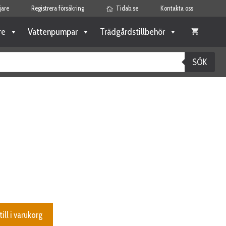
jare
Registrera försäkring
Tidab.se
Kontakta oss
re
Vattenpumpar
Trädgårdstillbehör
SÖK
till i varukorg