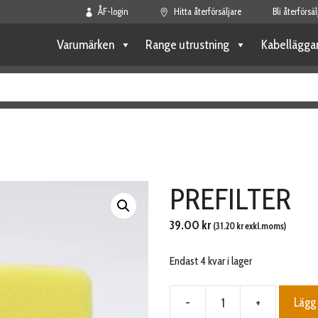
ÅF-login
Hitta återförsäljare
Bli återförsäl
Varumärken
Range utrustning
Kabellägga
PREFILTER
39.00
kr
(
31.20
kr
exkl.moms)
Endast 4 kvar i lager
-
+
Lägg 
PREFILTER