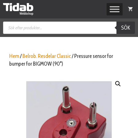
Hoppa
till
innehåll
Produktsökning
SÖK
Hem
/
Belrob. Resdelar Classic
/ Pressure sensor for
bumper for BIGMOW (90°)