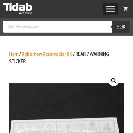
Hoppa
till
innehåll
Produktsökning
SÖK
Hem
/
Robomow Reservdelar RK
/ REAR 7 WARNING
STICKER