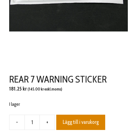
REAR 7 WARNING STICKER
181.25
kr
(
145.00
kr
exkl.moms)
I lager
-
+
Lägg till i varukorg
REAR
7