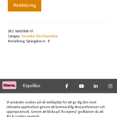
Meddela mig
SKU:
16600868-01
Category:
Sunseeker Elite Reservdelar
Anmärkning: Sprängskiss nr : 8
Köpvillkor
© 2026 Tidab AB - All Rights Reserved
Vi använder cookies på vår webbplats för att ge dig den mest
relevanta upplevelsen genom att komma ihåg dina preferenser och
upprepa besök. Genom att klicka på "Acceptera" godkänner du att
ALLA cookies används.