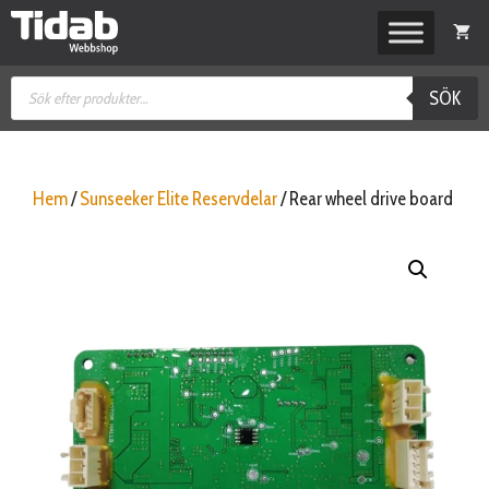
Hoppa
till
innehåll
Produktsökning
SÖK
Hem
/
Sunseeker Elite Reservdelar
/ Rear wheel drive board