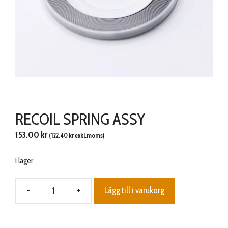
RECOIL SPRING ASSY
153.00
kr
(
122.40
kr
exkl.moms)
I lager
-
+
Lägg till i varukorg
RECOIL
SPRING
ASSY