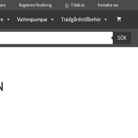
jare
Registrera försäkring
Tidab.se
Kontakta oss
re
Vattenpumpar
Trädgårdstillbehör
SÖK
N