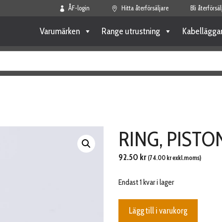
ÅF-login
Hitta återförsäljare
Bli återförsäl
Varumärken
Range utrustning
Kabellägga
RING, PISTO
92.50
kr
(
74.00
kr
exkl.moms)
Endast 1 kvar i lager
RING,
Lägg till i varukorg
PISTON