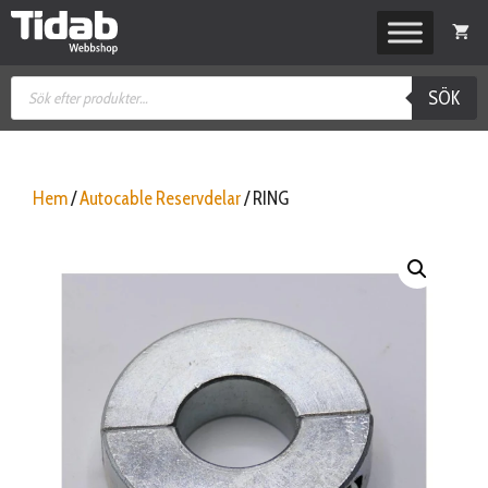
Hoppa
till
innehåll
Produktsökning
SÖK
Hem
/
Autocable Reservdelar
/ RING