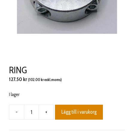
RING
127.50
kr
(
102.00
kr
exkl.moms)
I lager
-
+
Lägg till i varukorg
RING
mängd