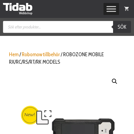
Hoppa
till
innehåll
Produktsökning
SÖK
Hem
/
Robomow tillbehör
/ ROBOZONE MOBILE
RX/RC/RS/RT/RK MODELS