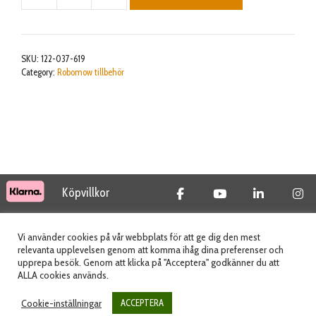
MOBILE
RX/RC/RS/RT/RK
MODELS
SKU:
122-037-619
mängd
Category:
Robomow tillbehör
Köpvillkor
© 2026 Tidab AB - All Rights Reserved
Vi använder cookies på vår webbplats för att ge dig den mest
relevanta upplevelsen genom att komma ihåg dina preferenser och
upprepa besök. Genom att klicka på "Acceptera" godkänner du att
ALLA cookies används.
Webbplats skapad av
Cookie-inställningar
ACCEPTERA