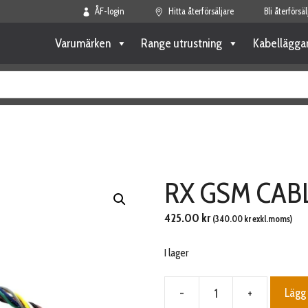
ÅF-login
Hitta återförsäljare
Bli återförsäl
Varumärken
Range utrustning
Kabellägga
RX GSM CAB
425.00
kr
(
340.00
kr
exkl.moms)
I lager
-
+
Lägg 
RX