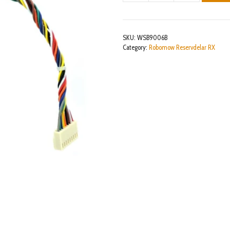
GSM
CABLE
mängd
SKU:
WSB9006B
Category:
Robomow Reservdelar RX