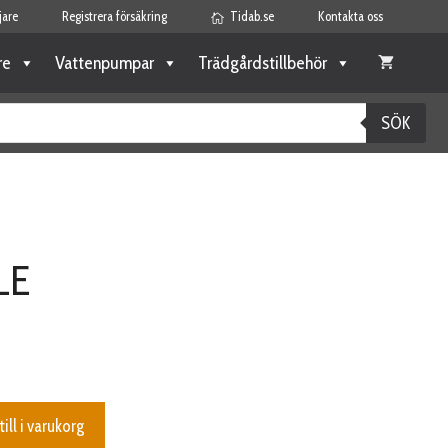
jare
Registrera försäkring
Tidab.se
Kontakta oss
re
Vattenpumpar
Trädgårdstillbehör
SÖK
LE
till i varukorg