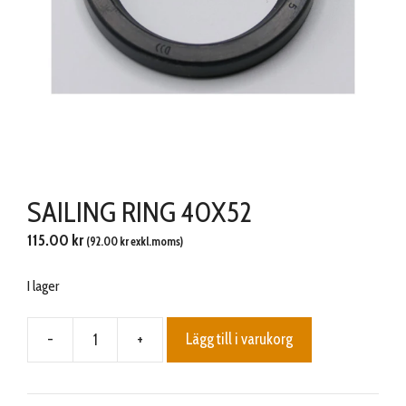
SAILING RING 40X52
115.00
kr
(
92.00
kr
exkl.moms)
I lager
-
+
Lägg till i varukorg
SAILING
RING
40X52