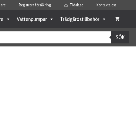
jare
Registrera försäkring
Tidab.se
Kontakta oss
re
Vattenpumpar
Trädgårdstillbehör
SÖK