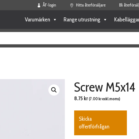
ÅF-login
Hitta återförsäljare
Bli återförsäl
Varumärken
Range utrustning
Kabellägga
Screw M5x14
8.75
kr
(
7.00
kr
exkl.moms)
Skicka
offertförfrågan