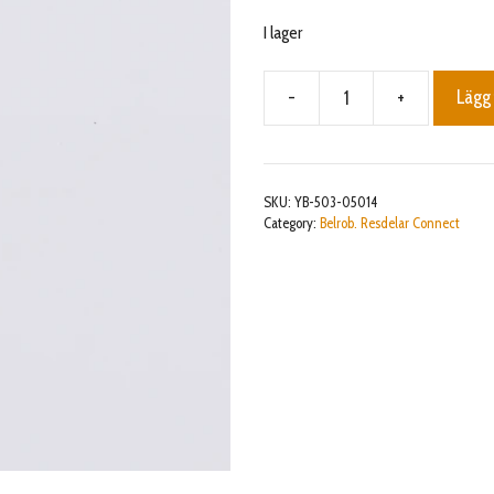
I lager
-
+
Lägg 
Screw
M5x14
mängd
SKU:
YB-503-05014
Category:
Belrob. Resdelar Connect