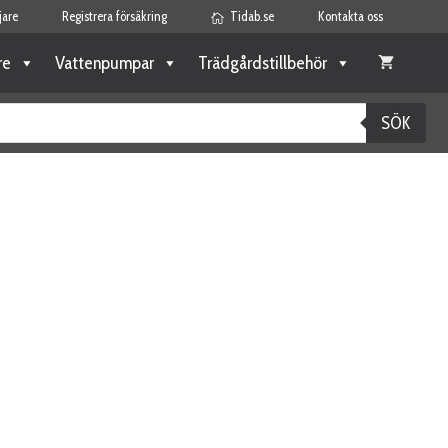
jare
Registrera försäkring
Tidab.se
Kontakta oss
re
Vattenpumpar
Trädgårdstillbehör
SÖK