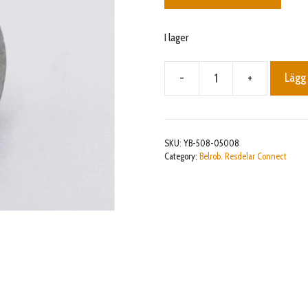
I lager
-
+
Lägg 
Screw
M5x8
mängd
SKU:
YB-508-05008
Category:
Belrob. Resdelar Connect