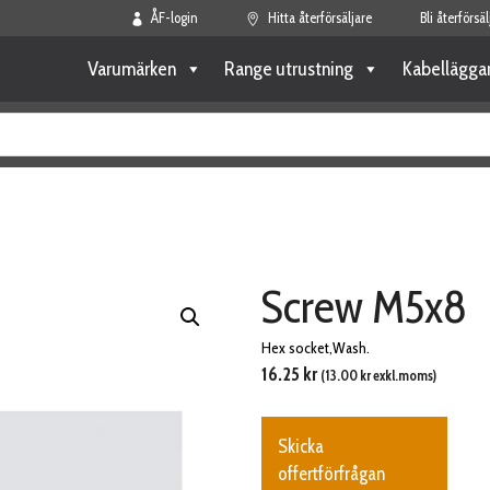
ÅF-login
Hitta återförsäljare
Bli återförsäl
Varumärken
Range utrustning
Kabellägga
Screw M5x8
Hex socket,Wash.
16.25
kr
(
13.00
kr
exkl.moms)
Skicka
offertförfrågan