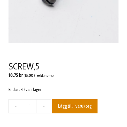
SCREW,5
18.75
kr
(
15.00
kr
exkl.moms)
Endast 4 kvar i lager
-
+
Lägg till i varukorg
SCREW,5
mängd