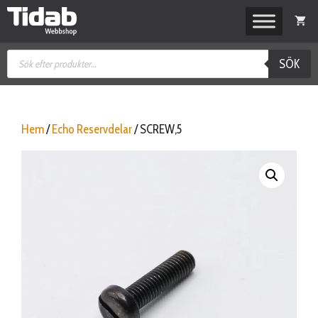
Hoppa
till
innehåll
Produktsökning
SÖK
Hem
/
Echo Reservdelar
/ SCREW,5